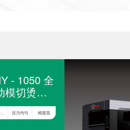
Y - 1050 全
动模切烫金
痕机
自动油冷技术
压力均匀
精度高