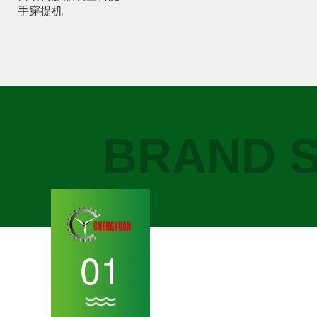
手穿提机
BRAND 
01